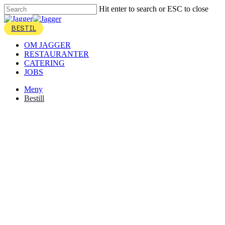
Skip
Hit enter to search or ESC to close
to
Close
main
Search
account
content
Menu
OM JAGGER
RESTAURANTER
CATERING
JOBS
Meny
Bestill