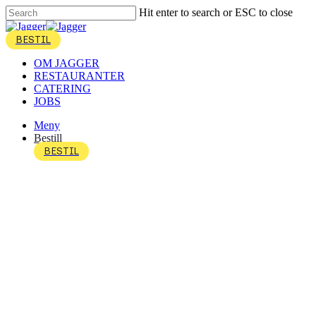
Skip
Hit enter to search or ESC to close
to
Close
main
Search
account
content
Menu
OM JAGGER
RESTAURANTER
CATERING
JOBS
Meny
Bestill
account